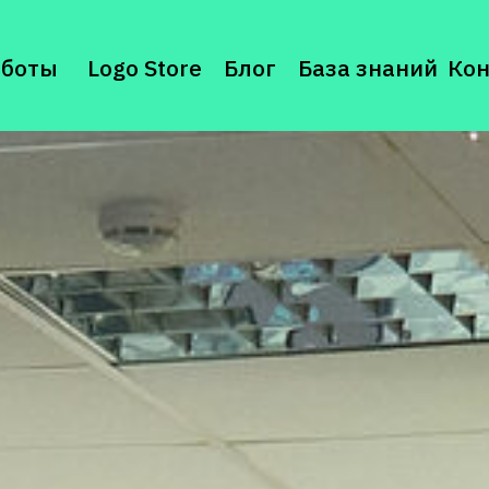
аботы
Logo Store
Блог
База знаний
Ко